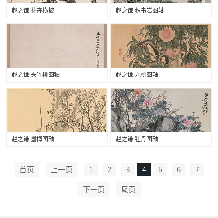
赵之谦 花卉横披
赵之谦 积书岩图轴
赵之谦 夹竹桃图轴
赵之谦 九桃图轴
赵之谦 墨梅图轴
赵之谦 牡丹图轴
首页
上一页
1
2
3
4
5
6
7
下一页
尾页