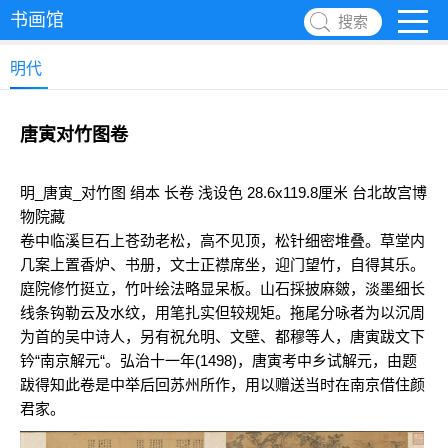
书画馆
搜索
明代
唐寅对竹图卷
明_唐寅_对竹图 绢本 长卷 浅设色 28.6x119.8厘米 台北故宫博
物院藏
卷中临溪巨石上苍劲老松，高不见顶，松针细密堆叠。草堂内
几案上置香炉、书册，文士正襟席坐，迎门望竹，自得其乐。
庭院修竹挺立，竹叶绘法略显呆板。山石採披麻皴，淡墨细长
线条钩勒云及水纹，用笔扎实但较规矩。拖尾分咏者为以沉周
为首的吴中诗人，另有祝允明、文壁、都穆等人，唐寅跋文下
钤“南京解元“。弘治十一年(1498)，唐寅考中乡试解元，由题
跋得知此卷是中举后回苏州所作，用以赠送当时在南京借住颜
君家。