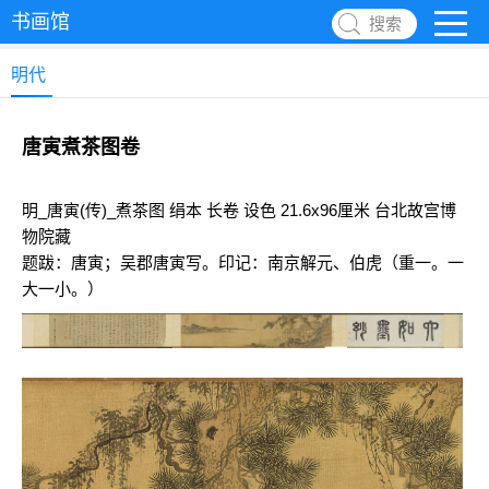
书画馆
搜索
明代
唐寅煮茶图卷
明_唐寅(传)_煮茶图 绢本 长卷 设色 21.6x96厘米 台北故宫博
物院藏
题跋：唐寅；吴郡唐寅写。印记：南京解元、伯虎（重一。一
大一小。）