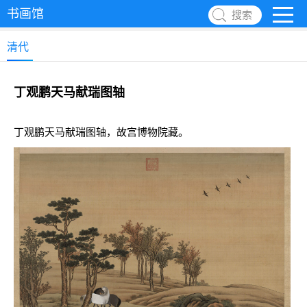
书画馆
搜索
清代
丁观鹏天马献瑞图轴
丁观鹏天马献瑞图轴，故宫博物院藏。